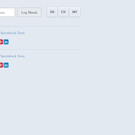
EN
CN
MY
Sportsbook Term
Sportsbook Term