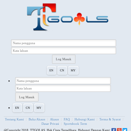
EN
CN
MY
EN
CN
MY
Tentang Kami
|
Buka Akaun
|
Akaun
|
FAQ
|
Hubungi Kami
|
Terma & Syarat
|
Dasar Privasi
|
Sportsbook Term
@Copyright 2018. TTGOLAS. Hak Cipta Terpelihara.
Hubungi Dengan Kami: