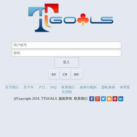
EN
CN
MY
关于我们
|
开户卡
|
户口
|
FAQ
|
联系我们
|
条例与规则
|
隐私条例
|
体育投
注須知
@Copyright 2018. TTGOALS. 版权所有.
联系我们: