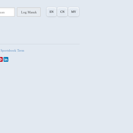
EN
CN
MY
Sportsbook Term